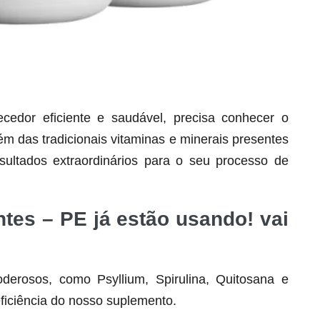
dor eficiente e saudável, precisa conhecer o
lém das tradicionais vitaminas e minerais presentes
Seca Já Detox – O Fim da gordura
ultados extraordinários para o seu processo de
localizada
Apenas 12x de R$19,78
ntes – PE já estão usando! vai
Ver detalhes
derosos, como Psyllium, Spirulina, Quitosana e
ficiência do nosso suplemento.