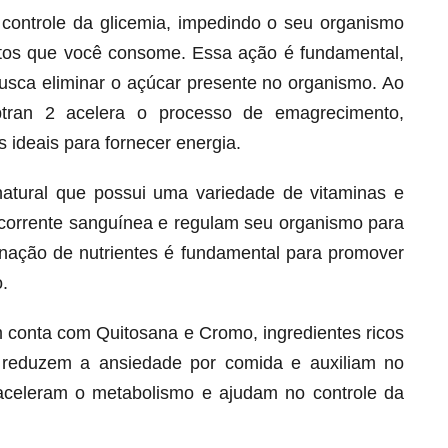
o controle da glicemia, impedindo o seu organismo
ntos que você consome. Essa ação é fundamental,
busca eliminar o açúcar presente no organismo. Ao
btran 2 acelera o processo de emagrecimento,
 ideais para fornecer energia.
natural que possui uma variedade de vitaminas e
corrente sanguínea e regulam seu organismo para
ação de nutrientes é fundamental para promover
.
Melt Hair para cabelo, pele e unhas!
Apenas até 12X R$ 12,95
 conta com Quitosana e Cromo, ingredientes ricos
Ver detalhes
 reduzem a ansiedade por comida e auxiliam no
s aceleram o metabolismo e ajudam no controle da