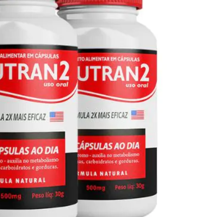
Seca Já Detox – O Fim da gordura
localizada
Apenas 12x de R$19,78
Ver detalhes