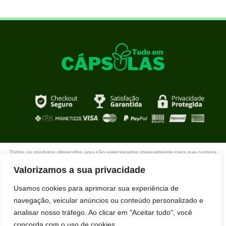
Todos os produtos oferecidos aqui são selecionados manualmente para que cumpra
com o propósito de nosso site que é oferecer produtos de qualidade com DESCONTOS
Valorizamos a sua privacidade
extraordinários para você que está realmente comprometido com sua mudança. Boas
compras!
Usamos cookies para aprimorar sua experiência de
navegação, veicular anúncios ou conteúdo personalizado e
analisar nosso tráfego. Ao clicar em "Aceitar tudo", você
concorda com o uso de cookies.