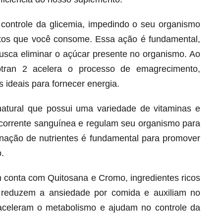
o controle da glicemia, impedindo o seu organismo
ntos que você consome. Essa ação é fundamental,
busca eliminar o açúcar presente no organismo. Ao
btran 2 acelera o processo de emagrecimento,
 ideais para fornecer energia.
natural que possui uma variedade de vitaminas e
corrente sanguínea e regulam seu organismo para
ação de nutrientes é fundamental para promover
Melt Hair para cabelo, pele e unhas!
.
Apenas até 12X R$ 12,95
Ver detalhes
 conta com Quitosana e Cromo, ingredientes ricos
 reduzem a ansiedade por comida e auxiliam no
s aceleram o metabolismo e ajudam no controle da