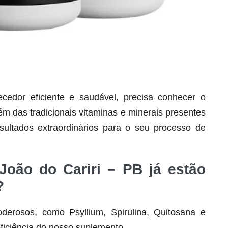
dor eficiente e saudável, precisa conhecer o
lém das tradicionais vitaminas e minerais presentes
Seca Já Detox – O Fim da gordura
localizada
ultados extraordinários para o seu processo de
Apenas 12x de R$19,78
Ver detalhes
João do Cariri – PB já estão
?
derosos, como Psyllium, Spirulina, Quitosana e
ficiência do nosso suplemento.