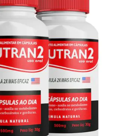
Seca Já Detox – O Fim da gordura
localizada
Apenas 12x de R$19,78
Ver detalhes