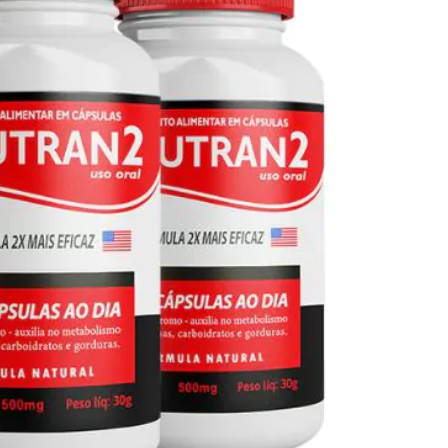
Seca Já Detox – O Fim da gordura
localizada
Apenas 12x de R$19,78
Ver detalhes