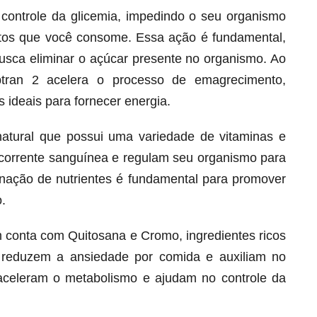
o controle da glicemia, impedindo o seu organismo
ntos que você consome. Essa ação é fundamental,
busca eliminar o açúcar presente no organismo. Ao
btran 2 acelera o processo de emagrecimento,
 ideais para fornecer energia.
natural que possui uma variedade de vitaminas e
corrente sanguínea e regulam seu organismo para
ação de nutrientes é fundamental para promover
.
Melt Hair para cabelo, pele e unhas!
Apenas até 12X R$ 12,95
 conta com Quitosana e Cromo, ingredientes ricos
Ver detalhes
 reduzem a ansiedade por comida e auxiliam no
s aceleram o metabolismo e ajudam no controle da