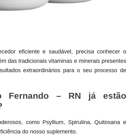
dor eficiente e saudável, precisa conhecer o
lém das tradicionais vitaminas e minerais presentes
Seca Já Detox – O Fim da gordura
ultados extraordinários para o seu processo de
localizada
Apenas 12x de R$19,78
ão Fernando – RN já estão
Ver detalhes
?
derosos, como Psyllium, Spirulina, Quitosana e
ficiência do nosso suplemento.