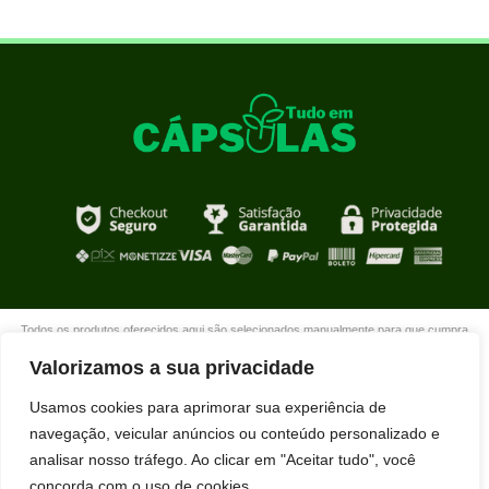
Todos os produtos oferecidos aqui são selecionados manualmente para que cumpra
com o propósito de nosso site que é oferecer produtos de qualidade com DESCONTOS
Valorizamos a sua privacidade
extraordinários para você que está realmente comprometido com sua mudança. Boas
compras!
Usamos cookies para aprimorar sua experiência de
navegação, veicular anúncios ou conteúdo personalizado e
analisar nosso tráfego. Ao clicar em "Aceitar tudo", você
concorda com o uso de cookies.