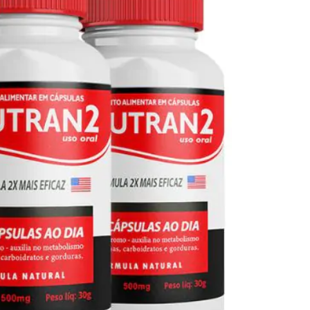
Seca Já Detox – O Fim da gordura
localizada
Apenas 12x de R$19,78
Ver detalhes