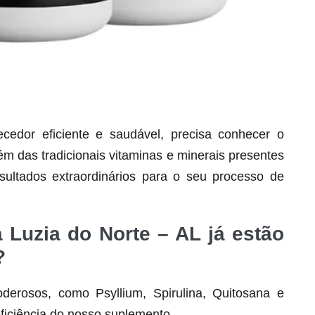
dor eficiente e saudável, precisa conhecer o
lém das tradicionais vitaminas e minerais presentes
Seca Já Detox – O Fim da gordura
localizada
ultados extraordinários para o seu processo de
Apenas 12x de R$19,78
Ver detalhes
 Luzia do Norte – AL já estão
?
derosos, como Psyllium, Spirulina, Quitosana e
ficiência do nosso suplemento.