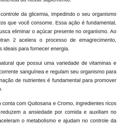
o controle da glicemia, impedindo o seu organismo
ntos que você consome. Essa ação é fundamental,
busca eliminar o açúcar presente no organismo. Ao
btran 2 acelera o processo de emagrecimento,
 ideais para fornecer energia.
natural que possui uma variedade de vitaminas e
corrente sanguínea e regulam seu organismo para
ação de nutrientes é fundamental para promover
Melt Hair para cabelo, pele e unhas!
.
Apenas até 12X R$ 12,95
Ver detalhes
 conta com Quitosana e Cromo, ingredientes ricos
 reduzem a ansiedade por comida e auxiliam no
s aceleram o metabolismo e ajudam no controle da