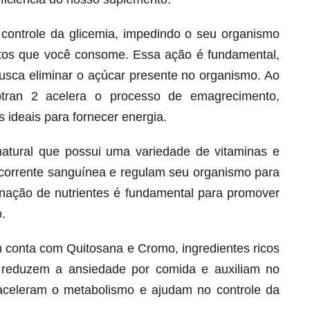
o controle da glicemia, impedindo o seu organismo
ntos que você consome. Essa ação é fundamental,
busca eliminar o açúcar presente no organismo. Ao
btran 2 acelera o processo de emagrecimento,
 ideais para fornecer energia.
natural que possui uma variedade de vitaminas e
corrente sanguínea e regulam seu organismo para
ação de nutrientes é fundamental para promover
Melt Hair para cabelo, pele e unhas!
.
Apenas até 12X R$ 12,95
Ver detalhes
 conta com Quitosana e Cromo, ingredientes ricos
 reduzem a ansiedade por comida e auxiliam no
s aceleram o metabolismo e ajudam no controle da