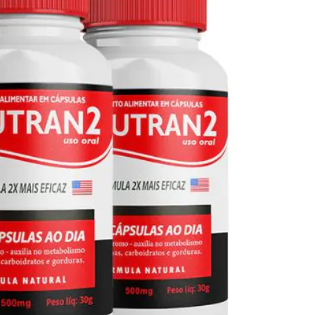
Seca Já Detox – O Fim da gordura
localizada
Apenas 12x de R$19,78
Ver detalhes