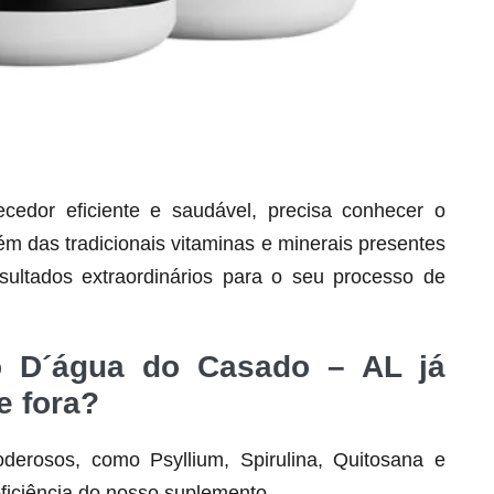
dor eficiente e saudável, precisa conhecer o
lém das tradicionais vitaminas e minerais presentes
Seca Já Detox – O Fim da gordura
localizada
ultados extraordinários para o seu processo de
Apenas 12x de R$19,78
Ver detalhes
ho D´água do Casado – AL já
e fora?
derosos, como Psyllium, Spirulina, Quitosana e
ficiência do nosso suplemento.