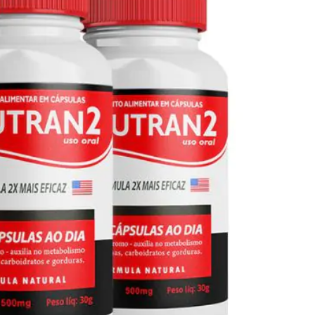
Seca Já Detox – O Fim da gordura
localizada
Apenas 12x de R$19,78
Ver detalhes