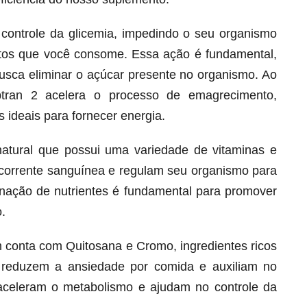
o controle da glicemia, impedindo o seu organismo
ntos que você consome. Essa ação é fundamental,
busca eliminar o açúcar presente no organismo. Ao
btran 2 acelera o processo de emagrecimento,
 ideais para fornecer energia.
natural que possui uma variedade de vitaminas e
corrente sanguínea e regulam seu organismo para
ação de nutrientes é fundamental para promover
Melt Hair para cabelo, pele e unhas!
.
Apenas até 12X R$ 12,95
Ver detalhes
 conta com Quitosana e Cromo, ingredientes ricos
 reduzem a ansiedade por comida e auxiliam no
s aceleram o metabolismo e ajudam no controle da