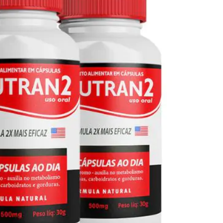
Seca Já Detox – O Fim da gordura
localizada
Apenas 12x de R$19,78
Ver detalhes