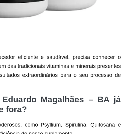
dor eficiente e saudável, precisa conhecer o
lém das tradicionais vitaminas e minerais presentes
Seca Já Detox – O Fim da gordura
localizada
ultados extraordinários para o seu processo de
Apenas 12x de R$19,78
Ver detalhes
s Eduardo Magalhães – BA já
e fora?
derosos, como Psyllium, Spirulina, Quitosana e
ficiência do nosso suplemento.