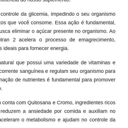
o controle da glicemia, impedindo o seu organismo
ntos que você consome. Essa ação é fundamental,
busca eliminar o açúcar presente no organismo. Ao
btran 2 acelera o processo de emagrecimento,
 ideais para fornecer energia.
natural que possui uma variedade de vitaminas e
corrente sanguínea e regulam seu organismo para
ação de nutrientes é fundamental para promover
Melt Hair para cabelo, pele e unhas!
.
Apenas até 12X R$ 12,95
Ver detalhes
 conta com Quitosana e Cromo, ingredientes ricos
 reduzem a ansiedade por comida e auxiliam no
s aceleram o metabolismo e ajudam no controle da