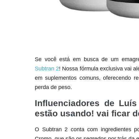
Se você está em busca de um emagrece
Subtran 2
! Nossa fórmula exclusiva vai a
em suplementos comuns, oferecendo res
perda de peso.
Influenciadores de Luí
estão usando! vai ficar d
O Subtran 2 conta com ingredientes po
Cromo, que são os segredos por trás da e