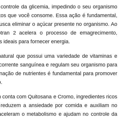
o controle da glicemia, impedindo o seu organismo
ntos que você consome. Essa ação é fundamental,
busca eliminar o açúcar presente no organismo. Ao
btran 2 acelera o processo de emagrecimento,
 ideais para fornecer energia.
natural que possui uma variedade de vitaminas e
corrente sanguínea e regulam seu organismo para
ação de nutrientes é fundamental para promover
.
Melt Hair para cabelo, pele e unhas!
Apenas até 12X R$ 12,95
 conta com Quitosana e Cromo, ingredientes ricos
Ver detalhes
 reduzem a ansiedade por comida e auxiliam no
s aceleram o metabolismo e ajudam no controle da