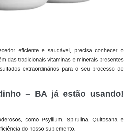
dor eficiente e saudável, precisa conhecer o
lém das tradicionais vitaminas e minerais presentes
Seca Já Detox – O Fim da gordura
ultados extraordinários para o seu processo de
localizada
Apenas 12x de R$19,78
edinho – BA já estão usando!
Ver detalhes
derosos, como Psyllium, Spirulina, Quitosana e
ficiência do nosso suplemento.