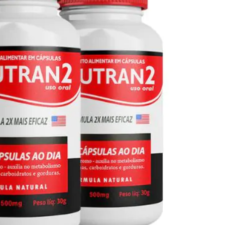
Seca Já Detox – O Fim da gordura
localizada
Apenas 12x de R$19,78
Ver detalhes