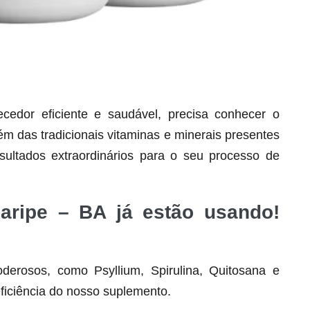
dor eficiente e saudável, precisa conhecer o
lém das tradicionais vitaminas e minerais presentes
Seca Já Detox – O Fim da gordura
ultados extraordinários para o seu processo de
localizada
Apenas 12x de R$19,78
uaripe – BA já estão usando!
Ver detalhes
derosos, como Psyllium, Spirulina, Quitosana e
ficiência do nosso suplemento.