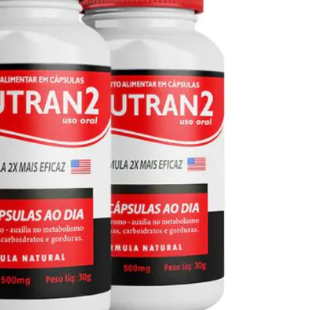
Seca Já Detox – O Fim da gordura
localizada
Apenas 12x de R$19,78
Ver detalhes