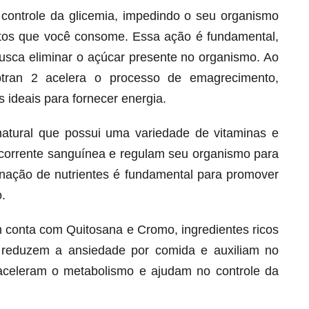
o controle da glicemia, impedindo o seu organismo
ntos que você consome. Essa ação é fundamental,
busca eliminar o açúcar presente no organismo. Ao
btran 2 acelera o processo de emagrecimento,
 ideais para fornecer energia.
natural que possui uma variedade de vitaminas e
corrente sanguínea e regulam seu organismo para
ação de nutrientes é fundamental para promover
.
Melt Hair para cabelo, pele e unhas!
Apenas até 12X R$ 12,95
 conta com Quitosana e Cromo, ingredientes ricos
Ver detalhes
 reduzem a ansiedade por comida e auxiliam no
s aceleram o metabolismo e ajudam no controle da