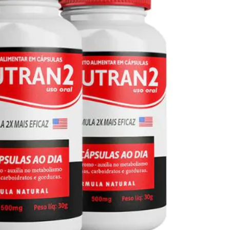
Seca Já Detox – O Fim da gordura
localizada
Apenas 12x de R$19,78
Ver detalhes