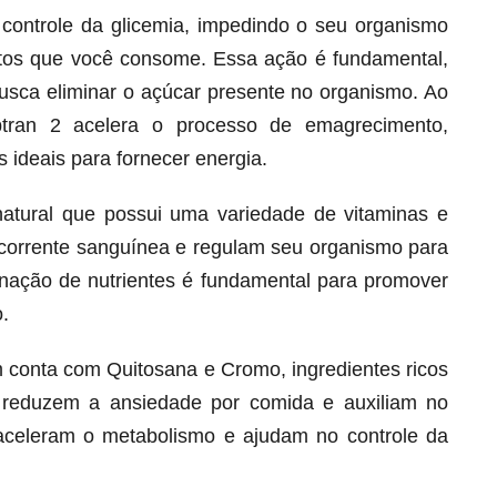
o controle da glicemia, impedindo o seu organismo
ntos que você consome. Essa ação é fundamental,
busca eliminar o açúcar presente no organismo. Ao
btran 2 acelera o processo de emagrecimento,
 ideais para fornecer energia.
natural que possui uma variedade de vitaminas e
corrente sanguínea e regulam seu organismo para
ação de nutrientes é fundamental para promover
.
Melt Hair para cabelo, pele e unhas!
Apenas até 12X R$ 12,95
 conta com Quitosana e Cromo, ingredientes ricos
Ver detalhes
 reduzem a ansiedade por comida e auxiliam no
s aceleram o metabolismo e ajudam no controle da