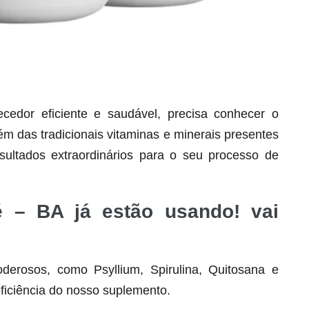
dor eficiente e saudável, precisa conhecer o
lém das tradicionais vitaminas e minerais presentes
Seca Já Detox – O Fim da gordura
ultados extraordinários para o seu processo de
localizada
Apenas 12x de R$19,78
pé – BA já estão usando! vai
Ver detalhes
derosos, como Psyllium, Spirulina, Quitosana e
ficiência do nosso suplemento.