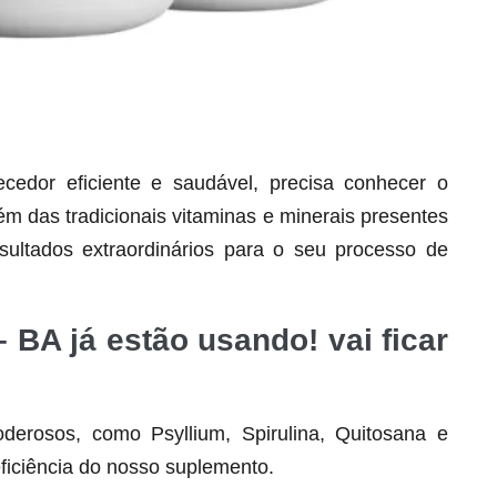
dor eficiente e saudável, precisa conhecer o
lém das tradicionais vitaminas e minerais presentes
Seca Já Detox – O Fim da gordura
ultados extraordinários para o seu processo de
localizada
Apenas 12x de R$19,78
– BA já estão usando! vai ficar
Ver detalhes
derosos, como Psyllium, Spirulina, Quitosana e
ficiência do nosso suplemento.