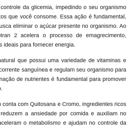
o controle da glicemia, impedindo o seu organismo
ntos que você consome. Essa ação é fundamental,
busca eliminar o açúcar presente no organismo. Ao
btran 2 acelera o processo de emagrecimento,
 ideais para fornecer energia.
natural que possui uma variedade de vitaminas e
corrente sanguínea e regulam seu organismo para
ação de nutrientes é fundamental para promover
.
Melt Hair para cabelo, pele e unhas!
Apenas até 12X R$ 12,95
 conta com Quitosana e Cromo, ingredientes ricos
Ver detalhes
 reduzem a ansiedade por comida e auxiliam no
s aceleram o metabolismo e ajudam no controle da