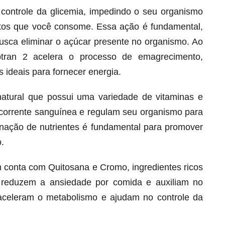
o controle da glicemia, impedindo o seu organismo
ntos que você consome. Essa ação é fundamental,
busca eliminar o açúcar presente no organismo. Ao
btran 2 acelera o processo de emagrecimento,
 ideais para fornecer energia.
natural que possui uma variedade de vitaminas e
corrente sanguínea e regulam seu organismo para
ação de nutrientes é fundamental para promover
.
Melt Hair para cabelo, pele e unhas!
Apenas até 12X R$ 12,95
 conta com Quitosana e Cromo, ingredientes ricos
Ver detalhes
 reduzem a ansiedade por comida e auxiliam no
s aceleram o metabolismo e ajudam no controle da