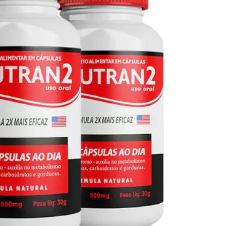
Seca Já Detox – O Fim da gordura
localizada
Apenas 12x de R$19,78
Ver detalhes