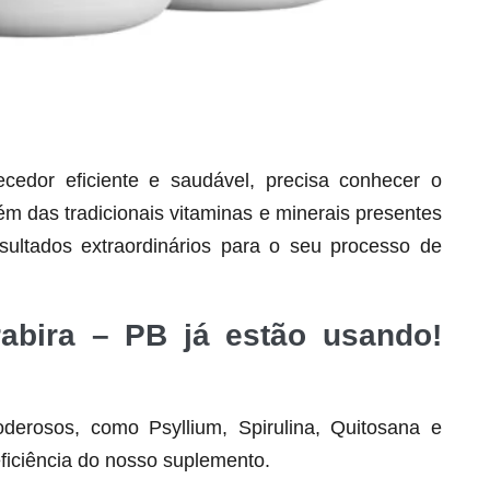
dor eficiente e saudável, precisa conhecer o
lém das tradicionais vitaminas e minerais presentes
Seca Já Detox – O Fim da gordura
ultados extraordinários para o seu processo de
localizada
Apenas 12x de R$19,78
rabira – PB já estão usando!
Ver detalhes
derosos, como Psyllium, Spirulina, Quitosana e
ficiência do nosso suplemento.