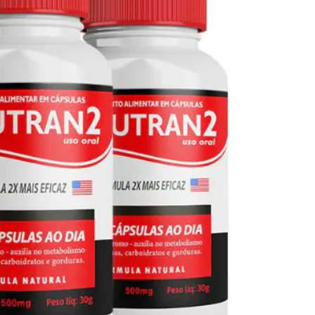
Seca Já Detox – O Fim da gordura
localizada
Apenas 12x de R$19,78
Ver detalhes