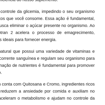
o controle da glicemia, impedindo o seu organismo
ntos que você consome. Essa ação é fundamental,
busca eliminar o açúcar presente no organismo. Ao
btran 2 acelera o processo de emagrecimento,
 ideais para fornecer energia.
natural que possui uma variedade de vitaminas e
corrente sanguínea e regulam seu organismo para
ação de nutrientes é fundamental para promover
Melt Hair para cabelo, pele e unhas!
.
Apenas até 12X R$ 12,95
Ver detalhes
 conta com Quitosana e Cromo, ingredientes ricos
 reduzem a ansiedade por comida e auxiliam no
s aceleram o metabolismo e ajudam no controle da