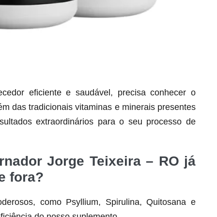
dor eficiente e saudável, precisa conhecer o
lém das tradicionais vitaminas e minerais presentes
Seca Já Detox – O Fim da gordura
localizada
ultados extraordinários para o seu processo de
Apenas 12x de R$19,78
Ver detalhes
rnador Jorge Teixeira – RO já
e fora?
derosos, como Psyllium, Spirulina, Quitosana e
ficiência do nosso suplemento.