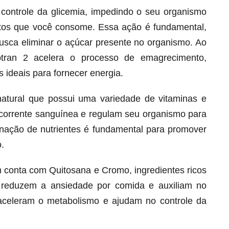
o controle da glicemia, impedindo o seu organismo
ntos que você consome. Essa ação é fundamental,
busca eliminar o açúcar presente no organismo. Ao
btran 2 acelera o processo de emagrecimento,
 ideais para fornecer energia.
natural que possui uma variedade de vitaminas e
corrente sanguínea e regulam seu organismo para
ação de nutrientes é fundamental para promover
.
Melt Hair para cabelo, pele e unhas!
Apenas até 12X R$ 12,95
 conta com Quitosana e Cromo, ingredientes ricos
Ver detalhes
 reduzem a ansiedade por comida e auxiliam no
s aceleram o metabolismo e ajudam no controle da