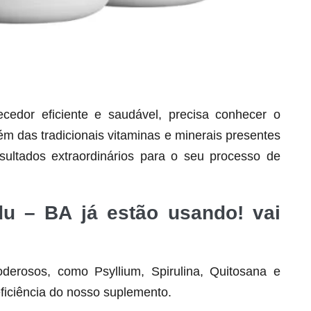
dor eficiente e saudável, precisa conhecer o
lém das tradicionais vitaminas e minerais presentes
Seca Já Detox – O Fim da gordura
ultados extraordinários para o seu processo de
localizada
Apenas 12x de R$19,78
du – BA já estão usando! vai
Ver detalhes
derosos, como Psyllium, Spirulina, Quitosana e
ficiência do nosso suplemento.