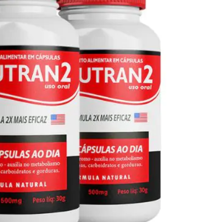
Seca Já Detox – O Fim da gordura
localizada
Apenas 12x de R$19,78
Ver detalhes