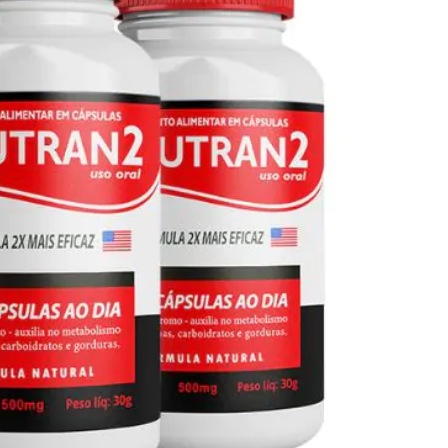
Seca Já Detox – O Fim da gordura
localizada
Apenas 12x de R$19,78
Ver detalhes