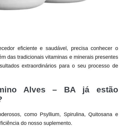
dor eficiente e saudável, precisa conhecer o
lém das tradicionais vitaminas e minerais presentes
Seca Já Detox – O Fim da gordura
ultados extraordinários para o seu processo de
localizada
Apenas 12x de R$19,78
irmino Alves – BA já estão
Ver detalhes
?
derosos, como Psyllium, Spirulina, Quitosana e
ficiência do nosso suplemento.