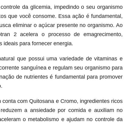
o controle da glicemia, impedindo o seu organismo
ntos que você consome. Essa ação é fundamental,
busca eliminar o açúcar presente no organismo. Ao
btran 2 acelera o processo de emagrecimento,
 ideais para fornecer energia.
natural que possui uma variedade de vitaminas e
corrente sanguínea e regulam seu organismo para
ação de nutrientes é fundamental para promover
.
Melt Hair para cabelo, pele e unhas!
Apenas até 12X R$ 12,95
 conta com Quitosana e Cromo, ingredientes ricos
Ver detalhes
 reduzem a ansiedade por comida e auxiliam no
s aceleram o metabolismo e ajudam no controle da