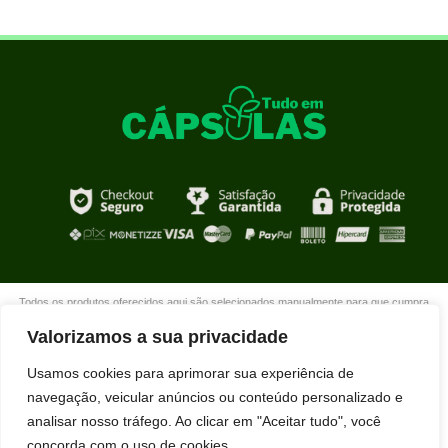
Todos os produtos oferecidos aqui são selecionados manualmente para que cumpra
com o propósito de nosso site que é oferecer produtos de qualidade com DESCONTOS
Valorizamos a sua privacidade
extraordinários para você que está realmente comprometido com sua mudança. Boas
compras!
Usamos cookies para aprimorar sua experiência de
navegação, veicular anúncios ou conteúdo personalizado e
analisar nosso tráfego. Ao clicar em "Aceitar tudo", você
concorda com o uso de cookies.