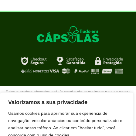
Todos os produtos oferecidos aqui são selecionados manualmente para que cumpra
com o propósito de nosso site que é oferecer produtos de qualidade com DESCONTOS
Valorizamos a sua privacidade
extraordinários para você que está realmente comprometido com sua mudança. Boas
compras!
Usamos cookies para aprimorar sua experiência de
navegação, veicular anúncios ou conteúdo personalizado e
analisar nosso tráfego. Ao clicar em "Aceitar tudo", você
concorda com o uso de cookies.