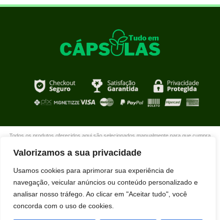
Todos os produtos oferecidos aqui são selecionados manualmente para que cumpra
com o propósito de nosso site que é oferecer produtos de qualidade com DESCONTOS
Valorizamos a sua privacidade
extraordinários para você que está realmente comprometido com sua mudança. Boas
compras!
Usamos cookies para aprimorar sua experiência de
navegação, veicular anúncios ou conteúdo personalizado e
analisar nosso tráfego. Ao clicar em "Aceitar tudo", você
concorda com o uso de cookies.
Neilson Farias acabou de comprar
HIDRALISO usando nosso desconto