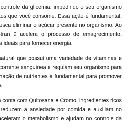
o controle da glicemia, impedindo o seu organismo
ntos que você consome. Essa ação é fundamental,
busca eliminar o açúcar presente no organismo. Ao
btran 2 acelera o processo de emagrecimento,
 ideais para fornecer energia.
natural que possui uma variedade de vitaminas e
corrente sanguínea e regulam seu organismo para
ação de nutrientes é fundamental para promover
.
Melt Hair para cabelo, pele e unhas!
Apenas até 12X R$ 12,95
 conta com Quitosana e Cromo, ingredientes ricos
Ver detalhes
 reduzem a ansiedade por comida e auxiliam no
s aceleram o metabolismo e ajudam no controle da