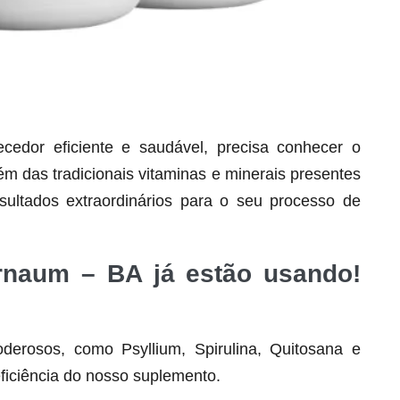
dor eficiente e saudável, precisa conhecer o
lém das tradicionais vitaminas e minerais presentes
Seca Já Detox – O Fim da gordura
ultados extraordinários para o seu processo de
localizada
Apenas 12x de R$19,78
arnaum – BA já estão usando!
Ver detalhes
derosos, como Psyllium, Spirulina, Quitosana e
ficiência do nosso suplemento.