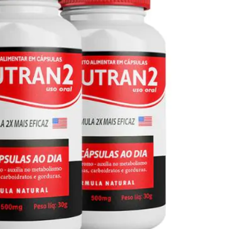
Seca Já Detox – O Fim da gordura
localizada
Apenas 12x de R$19,78
Ver detalhes