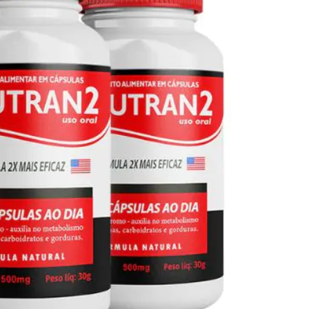
Seca Já Detox – O Fim da gordura
localizada
Apenas 12x de R$19,78
Ver detalhes