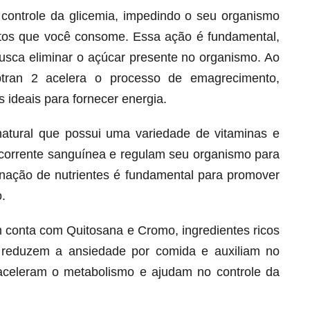
o controle da glicemia, impedindo o seu organismo
ntos que você consome. Essa ação é fundamental,
busca eliminar o açúcar presente no organismo. Ao
btran 2 acelera o processo de emagrecimento,
 ideais para fornecer energia.
natural que possui uma variedade de vitaminas e
corrente sanguínea e regulam seu organismo para
ação de nutrientes é fundamental para promover
.
Melt Hair para cabelo, pele e unhas!
Apenas até 12X R$ 12,95
 conta com Quitosana e Cromo, ingredientes ricos
Ver detalhes
 reduzem a ansiedade por comida e auxiliam no
s aceleram o metabolismo e ajudam no controle da