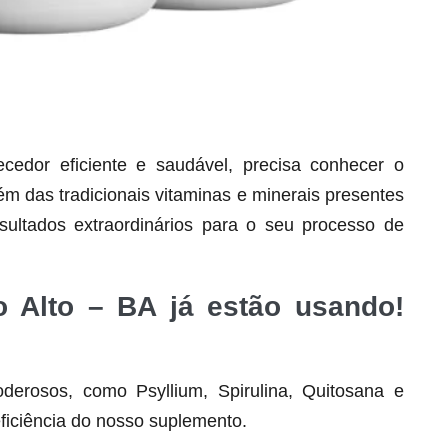
dor eficiente e saudável, precisa conhecer o
lém das tradicionais vitaminas e minerais presentes
Seca Já Detox – O Fim da gordura
ultados extraordinários para o seu processo de
localizada
Apenas 12x de R$19,78
o Alto – BA já estão usando!
Ver detalhes
derosos, como Psyllium, Spirulina, Quitosana e
ficiência do nosso suplemento.