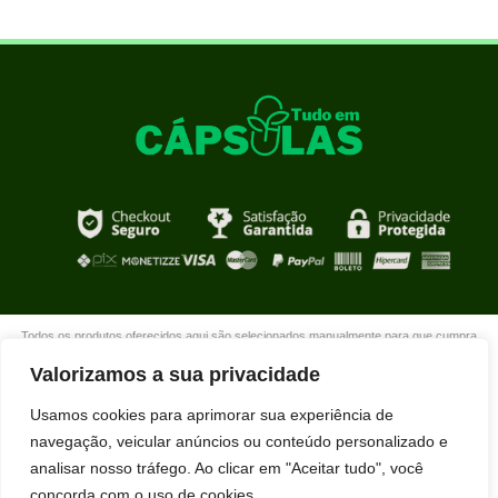
Todos os produtos oferecidos aqui são selecionados manualmente para que cumpra
com o propósito de nosso site que é oferecer produtos de qualidade com DESCONTOS
Valorizamos a sua privacidade
extraordinários para você que está realmente comprometido com sua mudança. Boas
compras!
Usamos cookies para aprimorar sua experiência de
navegação, veicular anúncios ou conteúdo personalizado e
analisar nosso tráfego. Ao clicar em "Aceitar tudo", você
concorda com o uso de cookies.