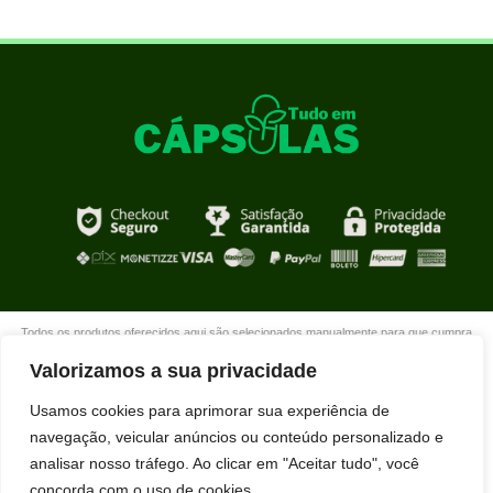
Todos os produtos oferecidos aqui são selecionados manualmente para que cumpra
com o propósito de nosso site que é oferecer produtos de qualidade com DESCONTOS
Valorizamos a sua privacidade
extraordinários para você que está realmente comprometido com sua mudança. Boas
compras!
Usamos cookies para aprimorar sua experiência de
navegação, veicular anúncios ou conteúdo personalizado e
analisar nosso tráfego. Ao clicar em "Aceitar tudo", você
concorda com o uso de cookies.