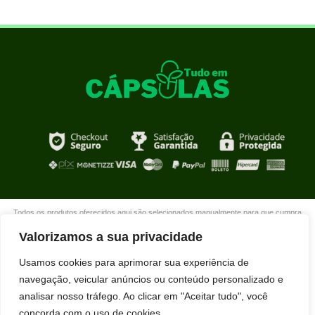
Todos os produtos oferecidos aqui são selecionados manualmente para que cumpra
com o propósito de nosso site que é oferecer produtos de qualidade com DESCONTOS
Valorizamos a sua privacidade
extraordinários para você que está realmente comprometido com sua mudança. Boas
compras!
Usamos cookies para aprimorar sua experiência de
navegação, veicular anúncios ou conteúdo personalizado e
analisar nosso tráfego. Ao clicar em "Aceitar tudo", você
concorda com o uso de cookies.