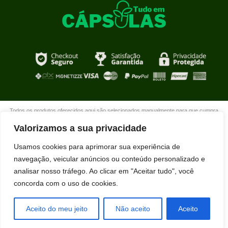
Todos os produtos oferecidos aqui são selecionados manualmente para que cumpra
com o propósito de nosso site que é oferecer produtos de qualidade com DESCONTOS
Valorizamos a sua privacidade
extraordinários para você que está realmente comprometido com sua mudança. Boas
compras!
Usamos cookies para aprimorar sua experiência de
navegação, veicular anúncios ou conteúdo personalizado e
analisar nosso tráfego. Ao clicar em "Aceitar tudo", você
concorda com o uso de cookies.
Paulo Roberto Maciel da Silva acabou de
comprar SLIM GOTASLIM GOTA usando
nosso desconto exclusivo.
Aceito do meu jeito
Não aceito
Aceito