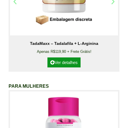
TadaMaxx – Tadalafila + L-Arginina
Apenas R$119,90 + Frete Grátis!
Ver detalhes
PARA MULHERES