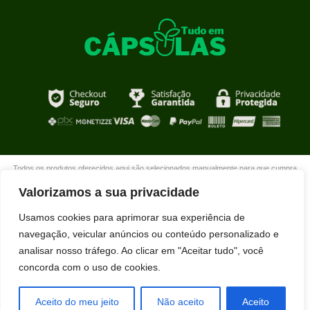
Todos os produtos oferecidos aqui são selecionados manualmente para que cumpra
com o propósito de nosso site que é oferecer produtos de qualidade com DESCONTOS
Valorizamos a sua privacidade
extraordinários para você que está realmente comprometido com sua mudança. Boas
compras!
Usamos cookies para aprimorar sua experiência de
navegação, veicular anúncios ou conteúdo personalizado e
analisar nosso tráfego. Ao clicar em "Aceitar tudo", você
concorda com o uso de cookies.
Geane Misael acabou de comprar
HIDRALISO usando nosso desconto
exclusivo.
Aceito do meu jeito
Não aceito
Aceito