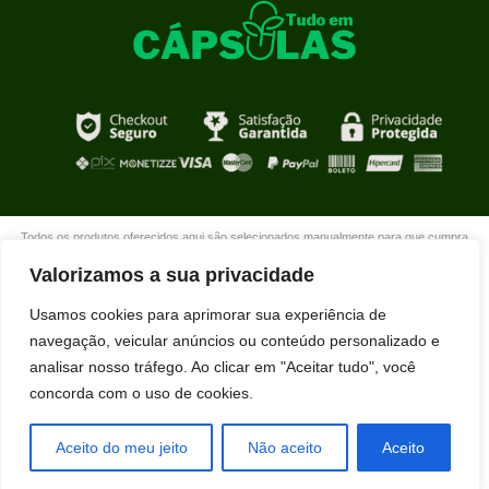
Todos os produtos oferecidos aqui são selecionados manualmente para que cumpra
com o propósito de nosso site que é oferecer produtos de qualidade com DESCONTOS
Valorizamos a sua privacidade
extraordinários para você que está realmente comprometido com sua mudança. Boas
compras!
Usamos cookies para aprimorar sua experiência de
navegação, veicular anúncios ou conteúdo personalizado e
analisar nosso tráfego. Ao clicar em "Aceitar tudo", você
concorda com o uso de cookies.
Aceito do meu jeito
Não aceito
Aceito