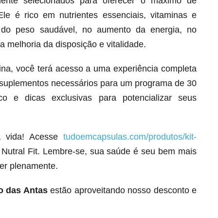
amente selecionados para oferecer o máximo de
le é rico em nutrientes essenciais, vitaminas e
 do peso saudável, no aumento da energia, no
a melhoria da disposição e vitalidade.
gina, você terá acesso a uma experiência completa
os suplementos necessários para um programa de 30
o e dicas exclusivas para potencializar seus
a vida! Acesse
tudoemcapsulas.com/produtos/kit-
Melt Hair para cabelo, pele e unhas!
Nutral Fit. Lembre-se, sua saúde é seu bem mais
Apenas até 12X R$ 12,95
ver plenamente.
Ver detalhes
o das Antas
estão aproveitando nosso desconto e