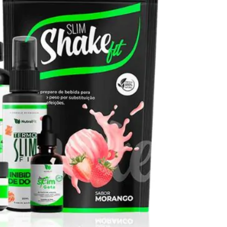
Seca Já Detox – O Fim da gordura
localizada
Apenas 12x de R$19,78
Ver detalhes