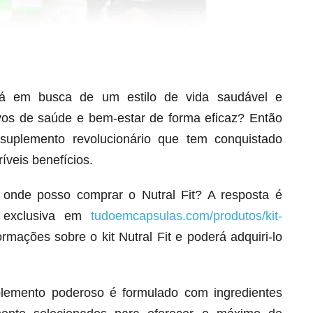
 em busca de um estilo de vida saudável e
ivos de saúde e bem-estar de forma eficaz? Então
 suplemento revolucionário que tem conquistado
Seca Já Detox – O Fim da gordura
veis benefícios.
localizada
Apenas 12x de R$19,78
 onde posso comprar o Nutral Fit? A resposta é
Ver detalhes
a exclusiva em
tudoemcapsulas.com/produtos/kit-
rmações sobre o kit Nutral Fit e poderá adquiri-lo
plemento poderoso é formulado com ingredientes