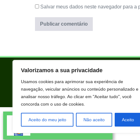
Salvar meus dados neste navegador para a 
Valorizamos a sua privacidade
Usamos cookies para aprimorar sua experiência de
navegação, veicular anúncios ou conteúdo personalizado e
analisar nosso tráfego. Ao clicar em "Aceitar tudo", você
concorda com o uso de cookies.
Todos os produtos oferecidos aqui são selecionados manualmente 
Joana Maria Pereira acabou de
extraordinários para você que está realmente comprometido com s
Aceito do meu jeito
Não aceito
Aceito
comprar STIMULUS usando nosso
desconto exclusivo.