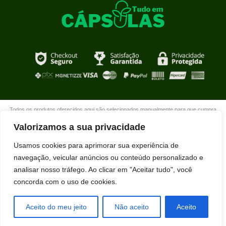
Todos os produtos oferecidos aqui são selecionados manualmente para que cumpra
com o propósito de nosso site que é oferecer produtos de qualidade com DESCONTOS
Valorizamos a sua privacidade
extraordinários para você que está realmente comprometido com sua mudança. Boas
compras!
Usamos cookies para aprimorar sua experiência de
navegação, veicular anúncios ou conteúdo personalizado e
analisar nosso tráfego. Ao clicar em "Aceitar tudo", você
concorda com o uso de cookies.
Admilson Moraes acabou de comprar
HIDRALISO usando nosso desconto
exclusivo.
Aceito do meu jeito
Não aceito
Aceito