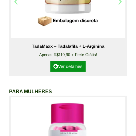
TadaMaxx – Tadalafila + L-Arginina
Apenas R$119,90 + Frete Grátis!
Ver detalhes
PARA MULHERES