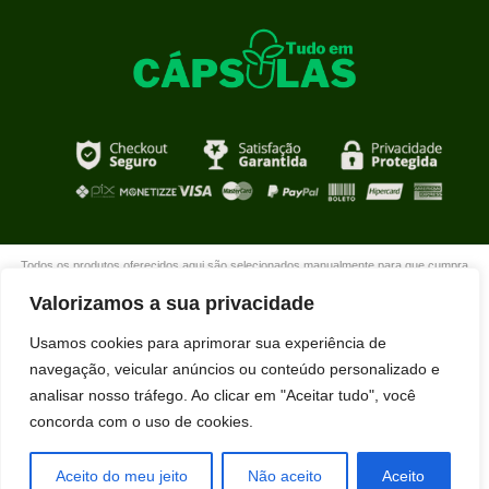
Todos os produtos oferecidos aqui são selecionados manualmente para que cumpra
com o propósito de nosso site que é oferecer produtos de qualidade com DESCONTOS
Valorizamos a sua privacidade
extraordinários para você que está realmente comprometido com sua mudança. Boas
compras!
Usamos cookies para aprimorar sua experiência de
navegação, veicular anúncios ou conteúdo personalizado e
analisar nosso tráfego. Ao clicar em "Aceitar tudo", você
concorda com o uso de cookies.
Nilton dos Santos acabou de comprar
SLIM GOTASLIM GOTA usando nosso
desconto exclusivo.
Aceito do meu jeito
Não aceito
Aceito