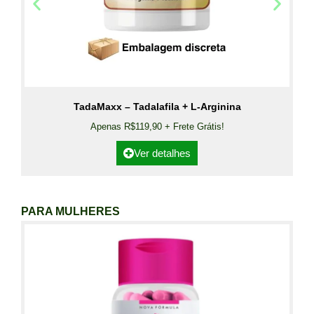
TadaMaxx – Tadalafila + L-Arginina
Apenas R$119,90 + Frete Grátis!
Ver detalhes
PARA MULHERES