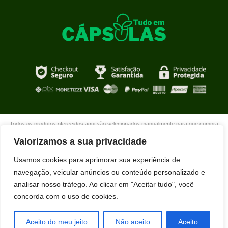
Todos os produtos oferecidos aqui são selecionados manualmente para que cumpra
com o propósito de nosso site que é oferecer produtos de qualidade com DESCONTOS
Valorizamos a sua privacidade
extraordinários para você que está realmente comprometido com sua mudança. Boas
compras!
Usamos cookies para aprimorar sua experiência de
navegação, veicular anúncios ou conteúdo personalizado e
analisar nosso tráfego. Ao clicar em "Aceitar tudo", você
concorda com o uso de cookies.
Tarciso Silva Costa acabou de comprar
HIDRALISO usando nosso desconto
exclusivo.
Aceito do meu jeito
Não aceito
Aceito