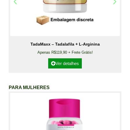
TadaMaxx – Tadalafila + L-Arginina
Apenas R$119,90 + Frete Grátis!
Ver detalhes
PARA MULHERES