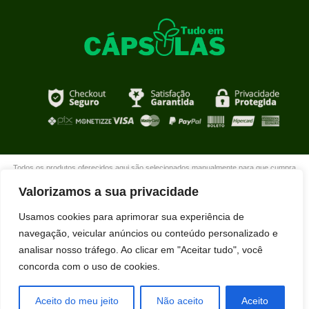
Todos os produtos oferecidos aqui são selecionados manualmente para que cumpra
com o propósito de nosso site que é oferecer produtos de qualidade com DESCONTOS
Valorizamos a sua privacidade
extraordinários para você que está realmente comprometido com sua mudança. Boas
compras!
Usamos cookies para aprimorar sua experiência de
navegação, veicular anúncios ou conteúdo personalizado e
analisar nosso tráfego. Ao clicar em "Aceitar tudo", você
concorda com o uso de cookies.
Aceito do meu jeito
Não aceito
Aceito