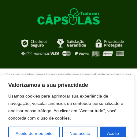
Todos os produtos oferecidos aqui são selecionados manualmente para que cumpra
com o propósito de nosso site que é oferecer produtos de qualidade com DESCONTOS
Valorizamos a sua privacidade
extraordinários para você que está realmente comprometido com sua mudança. Boas
compras!
Usamos cookies para aprimorar sua experiência de
navegação, veicular anúncios ou conteúdo personalizado e
analisar nosso tráfego. Ao clicar em "Aceitar tudo", você
concorda com o uso de cookies.
Aceito do meu jeito
Não aceito
Aceito