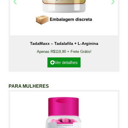
TadaMaxx – Tadalafila + L-Arginina
Apenas R$119,90 + Frete Grátis!
Ver detalhes
PARA MULHERES