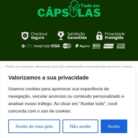
Todos os produtos oferecidos aqui são selecionados manualmente para que cumpra
com o propósito de nosso site que é oferecer produtos de qualidade com DESCONTOS
Valorizamos a sua privacidade
extraordinários para você que está realmente comprometido com sua mudança. Boas
compras!
Usamos cookies para aprimorar sua experiência de
navegação, veicular anúncios ou conteúdo personalizado e
analisar nosso tráfego. Ao clicar em "Aceitar tudo", você
concorda com o uso de cookies.
Richard Bueno acabou de comprar KIT
NUTRALFIT usando nosso desconto
exclusivo.
Aceito do meu jeito
Não aceito
Aceito