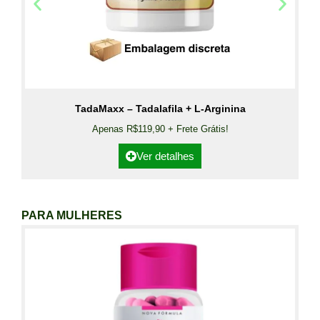
TadaMaxx – Tadalafila + L-Arginina
Apenas R$119,90 + Frete Grátis!
Ver detalhes
PARA MULHERES