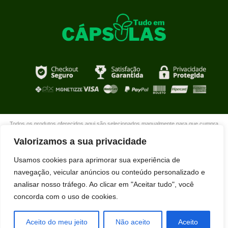
Todos os produtos oferecidos aqui são selecionados manualmente para que cumpra
com o propósito de nosso site que é oferecer produtos de qualidade com DESCONTOS
Valorizamos a sua privacidade
extraordinários para você que está realmente comprometido com sua mudança. Boas
compras!
Usamos cookies para aprimorar sua experiência de
navegação, veicular anúncios ou conteúdo personalizado e
analisar nosso tráfego. Ao clicar em "Aceitar tudo", você
concorda com o uso de cookies.
Aceito do meu jeito
Não aceito
Aceito