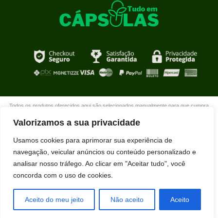
Todos os produtos oferecidos aqui são selecionados manualmente para que cumpra
com o propósito de nosso site que é oferecer produtos de qualidade com DESCONTOS
Valorizamos a sua privacidade
extraordinários para você que está realmente comprometido com sua mudança. Boas
compras!
Usamos cookies para aprimorar sua experiência de
navegação, veicular anúncios ou conteúdo personalizado e
analisar nosso tráfego. Ao clicar em "Aceitar tudo", você
concorda com o uso de cookies.
Aceito do meu jeito
Não aceito
Aceito