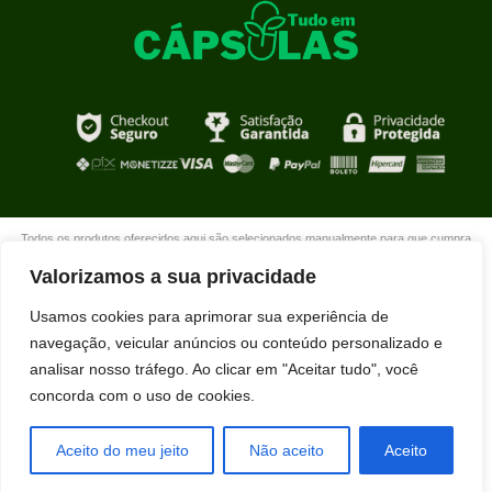
Todos os produtos oferecidos aqui são selecionados manualmente para que cumpra
com o propósito de nosso site que é oferecer produtos de qualidade com DESCONTOS
Valorizamos a sua privacidade
extraordinários para você que está realmente comprometido com sua mudança. Boas
compras!
Usamos cookies para aprimorar sua experiência de
navegação, veicular anúncios ou conteúdo personalizado e
analisar nosso tráfego. Ao clicar em "Aceitar tudo", você
concorda com o uso de cookies.
Joel Carlos Ferreira acabou de comprar
SLIM GOTASLIM GOTA usando nosso
desconto exclusivo.
Aceito do meu jeito
Não aceito
Aceito