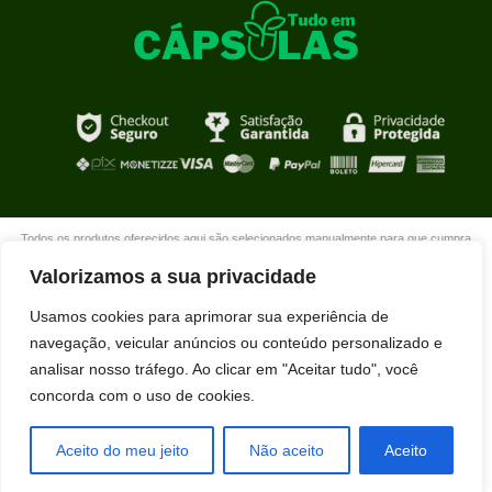
Todos os produtos oferecidos aqui são selecionados manualmente para que cumpra
com o propósito de nosso site que é oferecer produtos de qualidade com DESCONTOS
Valorizamos a sua privacidade
extraordinários para você que está realmente comprometido com sua mudança. Boas
compras!
Usamos cookies para aprimorar sua experiência de
navegação, veicular anúncios ou conteúdo personalizado e
analisar nosso tráfego. Ao clicar em "Aceitar tudo", você
concorda com o uso de cookies.
Aceito do meu jeito
Não aceito
Aceito