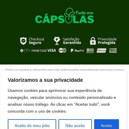
Todos os produtos oferecidos aqui são selecionados manualmente para que cumpra
com o propósito de nosso site que é oferecer produtos de qualidade com DESCONTOS
Valorizamos a sua privacidade
extraordinários para você que está realmente comprometido com sua mudança. Boas
compras!
Usamos cookies para aprimorar sua experiência de
navegação, veicular anúncios ou conteúdo personalizado e
analisar nosso tráfego. Ao clicar em "Aceitar tudo", você
concorda com o uso de cookies.
Ubiratan Melo acabou de comprar
HIDRALISO usando nosso desconto
exclusivo.
Aceito do meu jeito
Não aceito
Aceito