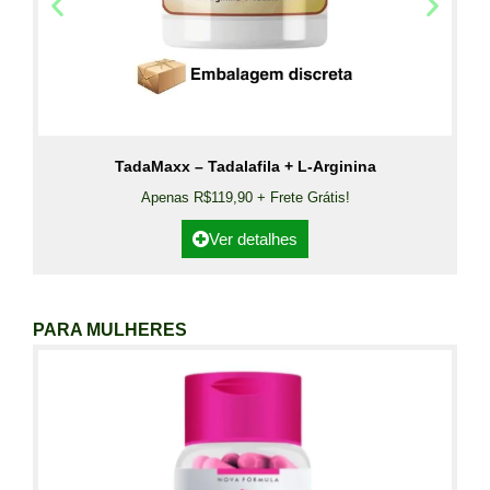
TadaMaxx – Tadalafila + L-Arginina
Apenas R$119,90 + Frete Grátis!
Ver detalhes
PARA MULHERES