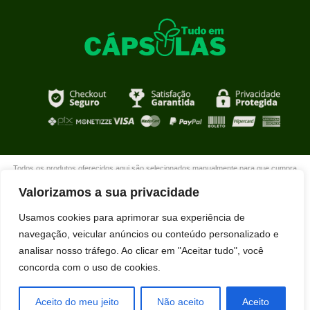
Todos os produtos oferecidos aqui são selecionados manualmente para que cumpra
com o propósito de nosso site que é oferecer produtos de qualidade com DESCONTOS
Valorizamos a sua privacidade
extraordinários para você que está realmente comprometido com sua mudança. Boas
compras!
Usamos cookies para aprimorar sua experiência de
navegação, veicular anúncios ou conteúdo personalizado e
analisar nosso tráfego. Ao clicar em "Aceitar tudo", você
concorda com o uso de cookies.
Ubiratan Melo acabou de comprar
STIMULUS usando nosso desconto
exclusivo.
Aceito do meu jeito
Não aceito
Aceito