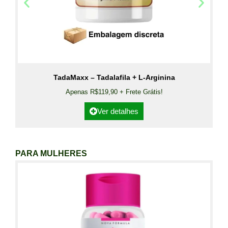
TadaMaxx – Tadalafila + L-Arginina
Apenas R$119,90 + Frete Grátis!
Ver detalhes
PARA MULHERES