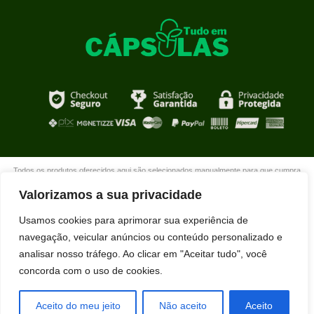
Todos os produtos oferecidos aqui são selecionados manualmente para que cumpra
com o propósito de nosso site que é oferecer produtos de qualidade com DESCONTOS
Valorizamos a sua privacidade
extraordinários para você que está realmente comprometido com sua mudança. Boas
compras!
Usamos cookies para aprimorar sua experiência de
navegação, veicular anúncios ou conteúdo personalizado e
analisar nosso tráfego. Ao clicar em "Aceitar tudo", você
concorda com o uso de cookies.
Paulo Roberto Maciel da Silva acabou de
comprar KIT NUTRALFIT usando nosso
desconto exclusivo.
Aceito do meu jeito
Não aceito
Aceito