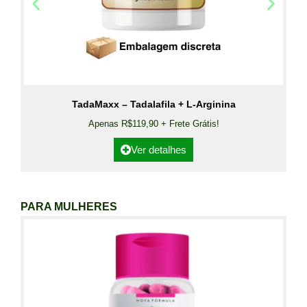
TadaMaxx – Tadalafila + L-Arginina
Apenas R$119,90 + Frete Grátis!
Ver detalhes
PARA MULHERES