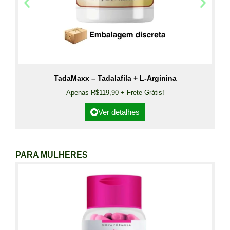
TadaMaxx – Tadalafila + L-Arginina
Apenas R$119,90 + Frete Grátis!
Ver detalhes
PARA MULHERES