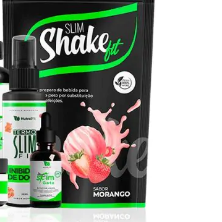
Seca Já Detox – O Fim da gordura
localizada
Apenas 12x de R$19,78
Ver detalhes