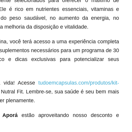
amente selecionados para oferecer o máximo de
le é rico em nutrientes essenciais, vitaminas e
 do peso saudável, no aumento da energia, no
a melhoria da disposição e vitalidade.
gina, você terá acesso a uma experiência completa
os suplementos necessários para um programa de 30
o e dicas exclusivas para potencializar seus
a vida! Acesse
tudoemcapsulas.com/produtos/kit-
Melt Hair para cabelo, pele e unhas!
Nutral Fit. Lembre-se, sua saúde é seu bem mais
Apenas até 12X R$ 12,95
ver plenamente.
Ver detalhes
m
Aporá
estão aproveitando nosso desconto e