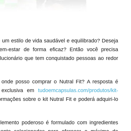
m estilo de vida saudável e equilibrado? Deseja
em-estar de forma eficaz? Então você precisa
olucionário que tem conquistado pessoas ao redor
Seca Já Detox – O Fim da gordura
localizada
Apenas 12x de R$19,78
 onde posso comprar o Nutral Fit? A resposta é
Ver detalhes
a exclusiva em
tudoemcapsulas.com/produtos/kit-
rmações sobre o kit Nutral Fit e poderá adquiri-lo
plemento poderoso é formulado com ingredientes