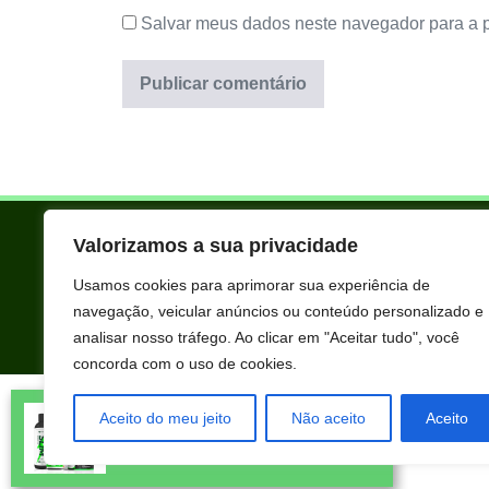
Salvar meus dados neste navegador para a 
Valorizamos a sua privacidade
Usamos cookies para aprimorar sua experiência de
navegação, veicular anúncios ou conteúdo personalizado e
analisar nosso tráfego. Ao clicar em "Aceitar tudo", você
concorda com o uso de cookies.
Todos os produtos oferecidos aqui são selecionados manualmente 
Ubiratan Melo acabou de comprar
extraordinários para você que está realmente comprometido com s
Aceito do meu jeito
Não aceito
Aceito
KIT NUTRALFIT usando nosso
desconto exclusivo.