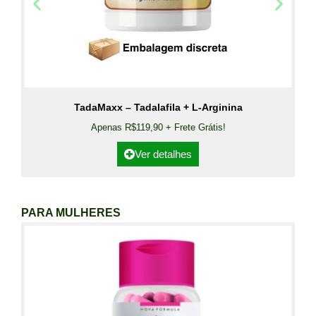
TadaMaxx – Tadalafila + L-Arginina
Apenas R$119,90 + Frete Grátis!
Ver detalhes
PARA MULHERES