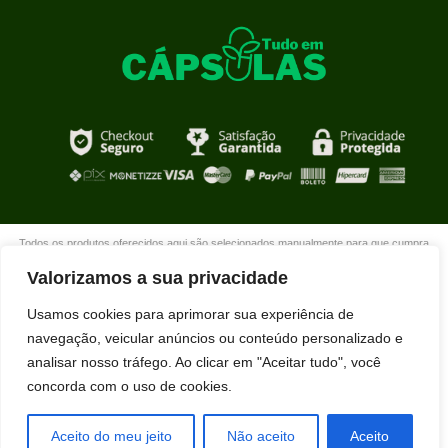
Todos os produtos oferecidos aqui são selecionados manualmente para que cumpra
com o propósito de nosso site que é oferecer produtos de qualidade com DESCONTOS
Valorizamos a sua privacidade
extraordinários para você que está realmente comprometido com sua mudança. Boas
compras!
Usamos cookies para aprimorar sua experiência de
navegação, veicular anúncios ou conteúdo personalizado e
analisar nosso tráfego. Ao clicar em "Aceitar tudo", você
concorda com o uso de cookies.
Paulo Roberto Maciel da Silva acabou de
comprar STIMULUS usando nosso
desconto exclusivo.
Aceito do meu jeito
Não aceito
Aceito