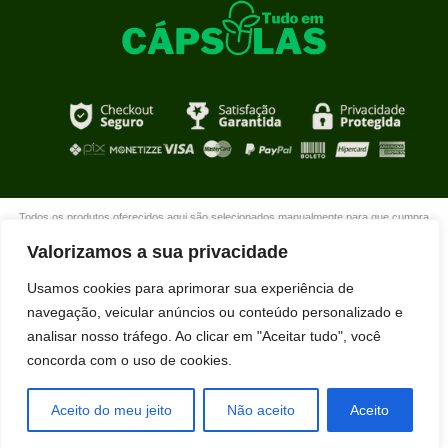
Todos os produtos oferecidos aqui são selecionados manualmente para que cumpra
com o propósito de nosso site que é oferecer produtos de qualidade com DESCONTOS
Valorizamos a sua privacidade
extraordinários para você que está realmente comprometido com sua mudança. Boas
compras!
Usamos cookies para aprimorar sua experiência de
navegação, veicular anúncios ou conteúdo personalizado e
analisar nosso tráfego. Ao clicar em "Aceitar tudo", você
concorda com o uso de cookies.
Joyce acabou de comprar HIDRALISO
usando nosso desconto exclusivo.
Aceito do meu jeito
Não aceito
Aceito