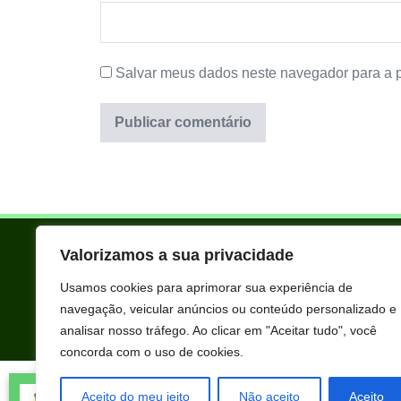
Salvar meus dados neste navegador para a 
Valorizamos a sua privacidade
Usamos cookies para aprimorar sua experiência de
navegação, veicular anúncios ou conteúdo personalizado e
analisar nosso tráfego. Ao clicar em "Aceitar tudo", você
concorda com o uso de cookies.
Todos os produtos oferecidos aqui são selecionados manualmente 
Joana Maria Pereira acabou de
extraordinários para você que está realmente comprometido com s
Aceito do meu jeito
Não aceito
Aceito