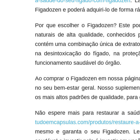
a-saude-do-seu-figado-com-figadozen
. L
Figadozen e poderá adquiri-lo de forma ráp
Por que escolher o Figadozen? Este po
naturais de alta qualidade, conhecidos 
contém uma combinação única de extratos
na desintoxicação do fígado, na prote
funcionamento saudável do órgão.
Ao comprar o Figadozen em nossa página,
no seu bem-estar geral. Nosso suplemen
os mais altos padrões de qualidade, para 
Não espere mais para restaurar a saúd
tudoemcapsulas.com/produtos/restaure-a
mesmo e garanta o seu Figadozen. Lem