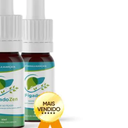
Seca Já Detox – O Fim da gordura
localizada
Apenas 12x de R$19,78
Ver detalhes