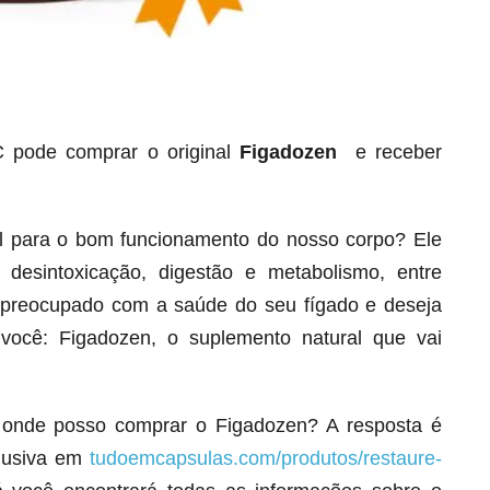
pode comprar o original
Figadozen
e receber
al para o bom funcionamento do nosso corpo? Ele
Seca Já Detox – O Fim da gordura
localizada
esintoxicação, digestão e metabolismo, entre
Apenas 12x de R$19,78
á preocupado com a saúde do seu fígado e deseja
Ver detalhes
 você: Figadozen, o suplemento natural que vai
 onde posso comprar o Figadozen? A resposta é
clusiva em
tudoemcapsulas.com/produtos/restaure-