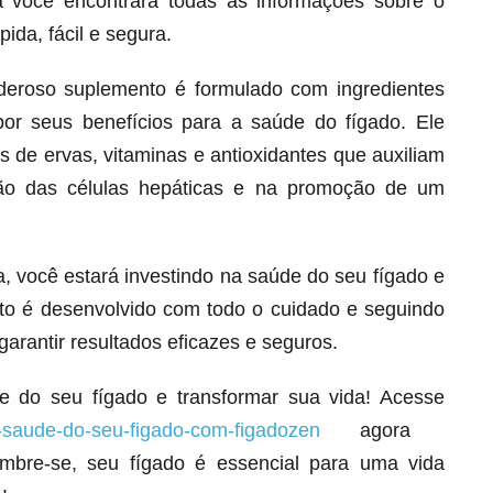
á você encontrará todas as informações sobre o
ida, fácil e segura.
deroso suplemento é formulado com ingredientes
por seus benefícios para a saúde do fígado. Ele
 de ervas, vitaminas e antioxidantes que auxiliam
ção das células hepáticas e na promoção de um
 você estará investindo na saúde do seu fígado e
to é desenvolvido com todo o cuidado e seguindo
Melt Hair para cabelo, pele e unhas!
garantir resultados eficazes e seguros.
Apenas até 12X R$ 12,95
Ver detalhes
e do seu fígado e transformar sua vida! Acesse
-saude-do-seu-figado-com-figadozen
agora
bre-se, seu fígado é essencial para uma vida