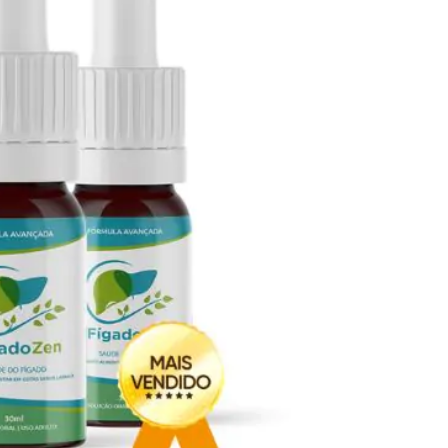
Seca Já Detox – O Fim da gordura
localizada
Apenas 12x de R$19,78
Ver detalhes