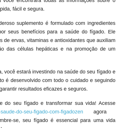
á você encontrará todas as informações sobre o
ida, fácil e segura.
deroso suplemento é formulado com ingredientes
por seus benefícios para a saúde do fígado. Ele
 de ervas, vitaminas e antioxidantes que auxiliam
ção das células hepáticas e na promoção de um
 você estará investindo na saúde do seu fígado e
to é desenvolvido com todo o cuidado e seguindo
Melt Hair para cabelo, pele e unhas!
garantir resultados eficazes e seguros.
Apenas até 12X R$ 12,95
Ver detalhes
e do seu fígado e transformar sua vida! Acesse
-saude-do-seu-figado-com-figadozen
agora
bre-se, seu fígado é essencial para uma vida