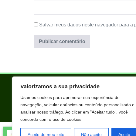
Salvar meus dados neste navegador para a 
Valorizamos a sua privacidade
Usamos cookies para aprimorar sua experiência de
navegação, veicular anúncios ou conteúdo personalizado e
analisar nosso tráfego. Ao clicar em "Aceitar tudo", você
concorda com o uso de cookies.
Todos os produtos oferecidos aqui são selecionados manualmente 
Edmilson Marcos Pascal acabou de
extraordinários para você que está realmente comprometido com s
Aceito do meu jeito
Não aceito
Aceito