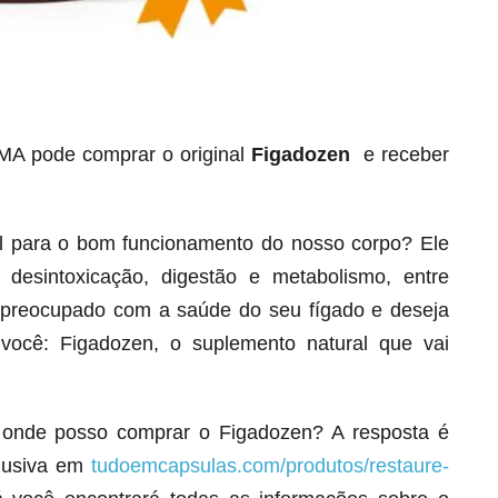
A pode comprar o original
Figadozen
e receber
al para o bom funcionamento do nosso corpo? Ele
Seca Já Detox – O Fim da gordura
localizada
esintoxicação, digestão e metabolismo, entre
Apenas 12x de R$19,78
á preocupado com a saúde do seu fígado e deseja
Ver detalhes
 você: Figadozen, o suplemento natural que vai
 onde posso comprar o Figadozen? A resposta é
clusiva em
tudoemcapsulas.com/produtos/restaure-