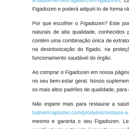
a-saude-do-seu-figado-com-figadozen
. L
Figadozen e poderá adquiri-lo de forma ráp
Por que escolher o Figadozen? Este po
naturais de alta qualidade, conhecidos 
contém uma combinação única de extratos
na desintoxicação do fígado, na prote
funcionamento saudável do órgão.
Ao comprar o Figadozen em nossa página,
no seu bem-estar geral. Nosso suplemen
os mais altos padrões de qualidade, para 
Não espere mais para restaurar a saúd
tudoemcapsulas.com/produtos/restaure-a
mesmo e garanta o seu Figadozen. Lem