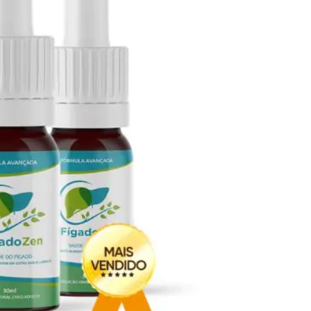
Seca Já Detox – O Fim da gordura
localizada
Apenas 12x de R$19,78
Ver detalhes