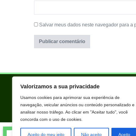
Salvar meus dados neste navegador para a 
Valorizamos a sua privacidade
Usamos cookies para aprimorar sua experiência de
navegação, veicular anúncios ou conteúdo personalizado e
analisar nosso tráfego. Ao clicar em "Aceitar tudo", você
concorda com o uso de cookies.
Todos os produtos oferecidos aqui são selecionados manualmente 
Tatiana de Jesus acabou de comprar
extraordinários para você que está realmente comprometido com s
Aceito do meu jeito
Não aceito
Aceito