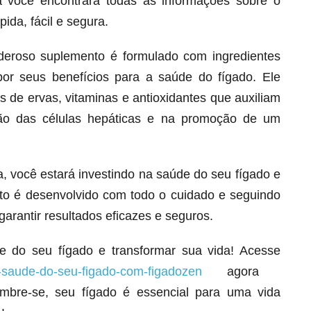
á você encontrará todas as informações sobre o
ida, fácil e segura.
deroso suplemento é formulado com ingredientes
por seus benefícios para a saúde do fígado. Ele
 de ervas, vitaminas e antioxidantes que auxiliam
ção das células hepáticas e na promoção de um
 você estará investindo na saúde do seu fígado e
to é desenvolvido com todo o cuidado e seguindo
Melt Hair para cabelo, pele e unhas!
garantir resultados eficazes e seguros.
Apenas até 12X R$ 12,95
Ver detalhes
e do seu fígado e transformar sua vida! Acesse
-saude-do-seu-figado-com-figadozen
agora
bre-se, seu fígado é essencial para uma vida