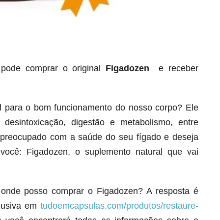
ode comprar o original
Figadozen
e receber
al para o bom funcionamento do nosso corpo? Ele
Seca Já Detox – O Fim da gordura
localizada
esintoxicação, digestão e metabolismo, entre
Apenas 12x de R$19,78
á preocupado com a saúde do seu fígado e deseja
Ver detalhes
 você: Figadozen, o suplemento natural que vai
 onde posso comprar o Figadozen? A resposta é
clusiva em
tudoemcapsulas.com/produtos/restaure-