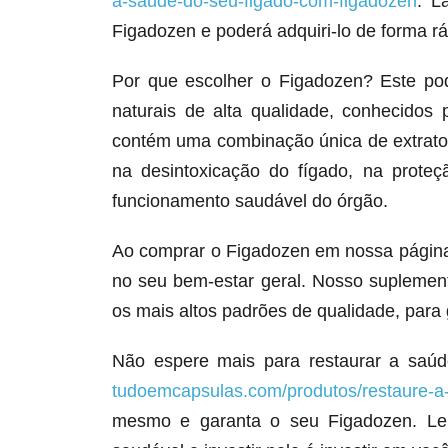
a-saude-do-seu-figado-com-figadozen
. L
Figadozen e poderá adquiri-lo de forma ráp
Por que escolher o Figadozen? Este po
naturais de alta qualidade, conhecidos 
contém uma combinação única de extratos
na desintoxicação do fígado, na prote
funcionamento saudável do órgão.
Ao comprar o Figadozen em nossa página,
no seu bem-estar geral. Nosso suplemen
os mais altos padrões de qualidade, para 
Não espere mais para restaurar a saúd
tudoemcapsulas.com/produtos/restaure-a
mesmo e garanta o seu Figadozen. Lem