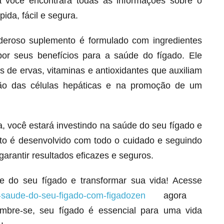
á você encontrará todas as informações sobre o
ida, fácil e segura.
deroso suplemento é formulado com ingredientes
por seus benefícios para a saúde do fígado. Ele
 de ervas, vitaminas e antioxidantes que auxiliam
ção das células hepáticas e na promoção de um
 você estará investindo na saúde do seu fígado e
to é desenvolvido com todo o cuidado e seguindo
Melt Hair para cabelo, pele e unhas!
garantir resultados eficazes e seguros.
Apenas até 12X R$ 12,95
Ver detalhes
e do seu fígado e transformar sua vida! Acesse
-saude-do-seu-figado-com-figadozen
agora
bre-se, seu fígado é essencial para uma vida