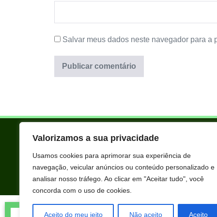
Salvar meus dados neste navegador para a 
Valorizamos a sua privacidade
Usamos cookies para aprimorar sua experiência de
navegação, veicular anúncios ou conteúdo personalizado e
analisar nosso tráfego. Ao clicar em "Aceitar tudo", você
concorda com o uso de cookies.
Todos os produtos oferecidos aqui são selecionados manualmente 
Pietra Lima acabou de comprar BEM
extraordinários para você que está realmente comprometido com s
Aceito do meu jeito
Não aceito
Aceito