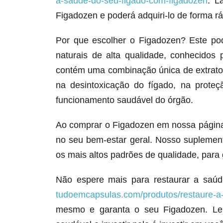
a-saude-do-seu-figado-com-figadozen
. L
Figadozen e poderá adquiri-lo de forma ráp
Por que escolher o Figadozen? Este po
naturais de alta qualidade, conhecidos 
contém uma combinação única de extratos
na desintoxicação do fígado, na prote
funcionamento saudável do órgão.
Ao comprar o Figadozen em nossa página,
no seu bem-estar geral. Nosso suplemen
os mais altos padrões de qualidade, para 
Não espere mais para restaurar a saúd
tudoemcapsulas.com/produtos/restaure-a
mesmo e garanta o seu Figadozen. Lem