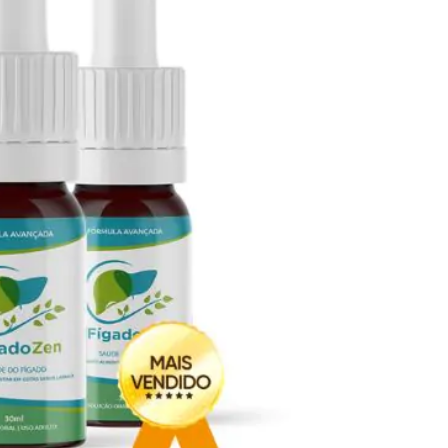
Seca Já Detox – O Fim da gordura
localizada
Apenas 12x de R$19,78
Ver detalhes