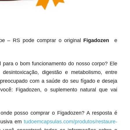
e – RS pode comprar o original
Figadozen
e
al para o bom funcionamento do nosso corpo? Ele
Seca Já Detox – O Fim da gordura
localizada
esintoxicação, digestão e metabolismo, entre
Apenas 12x de R$19,78
á preocupado com a saúde do seu fígado e deseja
Ver detalhes
 você: Figadozen, o suplemento natural que vai
 onde posso comprar o Figadozen? A resposta é
clusiva em
tudoemcapsulas.com/produtos/restaure-